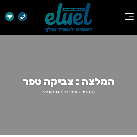
המלצה : צביקה טפר
דף הבית
»
ממליצים
»
צביקה טפר