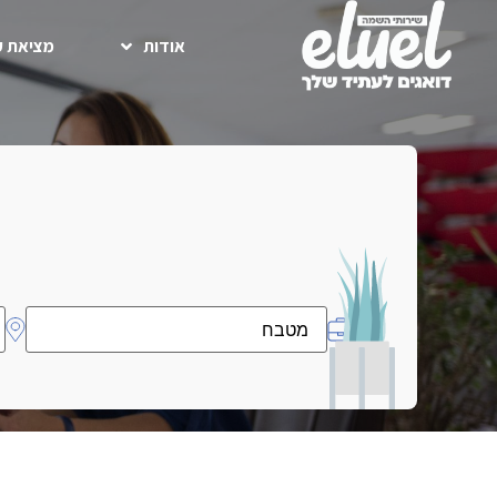
אודות
מציאת ע