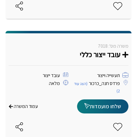
משרה מס': 7018
עובד ייצור כללי
תעשייה וייצור
עובד ייצור
פרדס חנה_כרכור
מלאה
(הצג עוד
2)
שלחו מועמדות
עמוד המשרה