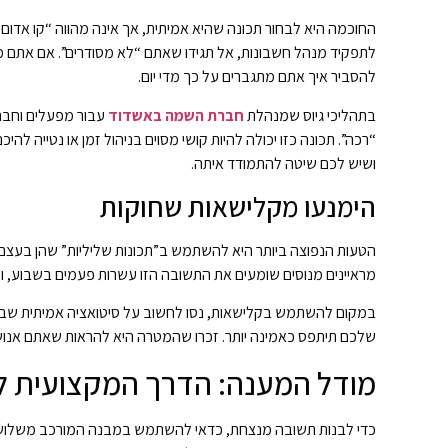
החוכמה היא לבחור תכונה שהיא אמיתית, אך אינה מהווה “קו אדום
לתפקיד מנהל חשבונות, אל תגידו שאתם “לא מסודרים”. אם אתם מת
להסביר איך אתם מתגברים על כך מדי יום.
בתהליכי גיוס שמנהלת
חברת השמה באשדוד
עבור מפעלים וחברו
“רכה”. תכונה כזו יכולה להיות קושי מסוים בניהול זמן או נטייה 
ושיש לכם שיטה להתמודד איתה.
הימנעו מקלישאות שחוקות
הטעות הנפוצה ביותר היא להשתמש ב”תכונות שליליות” שהן בעצם
מראיינים מנוסים שומעים את התשובה הזו עשרות פעמים בשבוע, וה
במקום להשתמש בקלישאות, נסו לחשוב על סיטואציה אמיתית שבה 
שלכם תיתפס כאמינה יותר. זכרו שהמטרה היא להראות שאתם אנושי
מודל המענה: הדרך המקצועית ל
כדי לבנות תשובה מנצחת, כדאי להשתמש במבנה המורכב משלושה ח