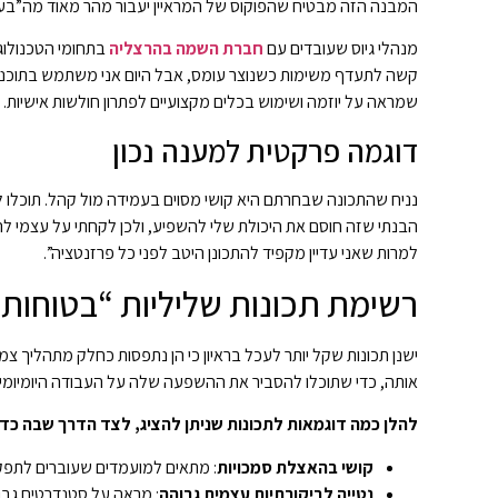
המבנה הזה מבטיח שהפוקוס של המראיין יעבור מהר מאוד מה”בע
מנהלי גיוס שעובדים עם
חברת השמה בהרצליה
בתחומי הטכנולוגי
קשה לתעדף משימות כשנוצר עומס, אבל היום אני משתמש בתוכנת נ
שמראה על יוזמה ושימוש בכלים מקצועיים לפתרון חולשות אישיות.
דוגמה פרקטית למענה נכון
נניח שהתכונה שבחרתם היא קושי מסוים בעמידה מול קהל. תוכלו לו
הבנתי שזה חוסם את היכולת שלי להשפיע, ולכן לקחתי על עצמי להוב
למרות שאני עדיין מקפיד להתכונן היטב לפני כל פרזנטציה”.
רשימת תכונות שליליות “בטוחות” 
ישנן תכונות שקל יותר לעכל בראיון כי הן נתפסות כחלק מתהליך צ
אותה, כדי שתוכלו להסביר את ההשפעה שלה על העבודה היומיומי
להלן כמה דוגמאות לתכונות שניתן להציג, לצד הדרך שבה כדא
קושי בהאצלת סמכויות
: מתאים למועמדים שעוברים לתפקיד
נטייה לביקורתיות עצמית גבוהה
: מראה על סטנדרטים גבוה