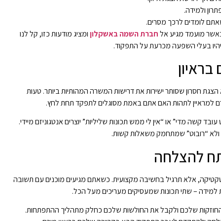
רון ולמידה.
שאתם לומדים לרכך מסרים.
כאשר מועמד מגיע אל
חברת השמה באשקלון
ומציג מודעות כזו, קל לנו
יהיו בעלי השפעה מכרעת על התפקוד.
בראיון
א הצגת חסרון שסותר ישירות את דרישות המשרה המהותיות ביותר. טעות
ם למראיין לתהות האם אתם באמת מסוגלים לתפקד תחת לחץ.
 קשה מדי” או “אין לי ממש תכונות שליליות” יוצרים אנטגוניזם מיידי.
 ולא “רובוט” שמתחמק משאלות קשות.
תח להצלחה
טקטיקה, אלא תרגיל בחשיבה מקצועית. כשאתם מגיעים מוכנים עם תשובה
לת למידה – שתי תכונות שמעסיקים מעריכים מעל הכל.
 החוזקות שלכם ולקבל את החולשות שלכם כחלק מתהליך ההתפתחות.