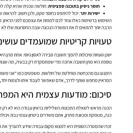
חוסר ניסיון בתוכנה ספציפית
: חולשה טכנית שהיא קלה לפת
ישירות יתר
: יכול להיתפס כחוסר טקט, ולכן חשוב להראות 
השימוש ברשימות כאלו עוזר לכם למפות את עצמכם לפני הראיון. 
הרבה יותר להתאים לו את המשרה הנכונה שבה החסרונות שלו לא 
טעויות קריטיות שמועמדים עושים 
ישנן טעויות שיכולות להפוך תשובה סבירה לאסון גיוסי. אחת מהן הי
נוספת היא מתן תשובה ארוכה מדי שמתמקדת רק בבעיה, מה שגור
הימנעו גם מהכחשה מוחלטת של חולשות. משפטים כמו “אני פשוט עובד
המראיין מחפש שותף לדרך, אדם שאפשר לעבוד איתו ולצמוח יחד,
סיכום: מודעות עצמית היא המפ
הכנה מראש לשאלת התכונות השליליות בראיון עבודה היא לא רק 
כנה, מנומקת ומכוונת פתרון, אתם משדרים ביטחון עצמי גבוה ויכו
זכרו שהמטרה הסופית היא למצוא מקום עבודה שידע להעריך את